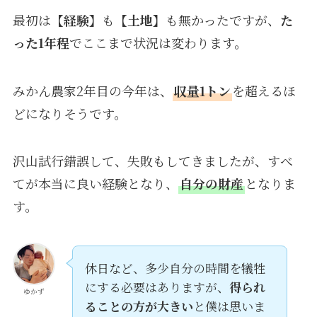
最初は
【経験】
も
【土地】
も無かったですが、
た
った1年程
でここまで状況は変わります。
みかん農家2年目の今年は、
収量1トン
を超えるほ
どになりそうです。
沢山試行錯誤して、失敗もしてきましたが、すべ
てが本当に良い経験となり、
自分の財産
となりま
す。
休日など、多少自分の時間を犠牲
にする必要はありますが、
得られ
ゆかず
ることの方が大きい
と僕は思いま