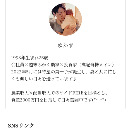
ゆかず
1998年生まれ25歳
会社員×週末みかん農家×投資家（高配当株メイン）
2022年5月には待望の第一子が誕生し、妻と共に忙し
くも楽しい日々を送っています♪
農業収入×配当収入でのサイドFIREを目標とし、
資産2000万円を目指して日々奮闘中です(*^-^*)
SNSリンク