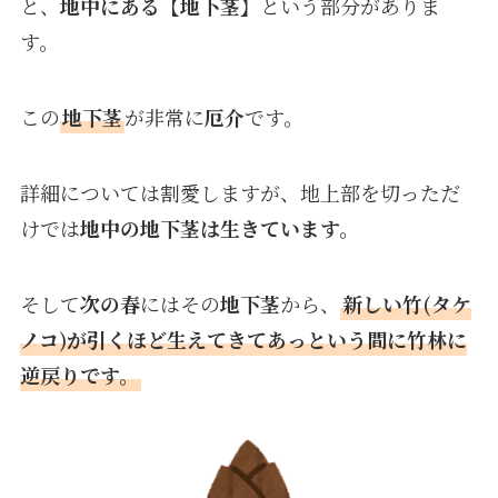
と、
地中にある【地下茎】
という部分がありま
す。
この
地下茎
が非常に
厄介
です。
詳細については割愛しますが、地上部を切っただ
けでは
地中の地下茎は生きています。
そして
次の春
にはその
地下茎
から、
新しい竹(タケ
ノコ)が引くほど生えてきてあっという間に竹林に
逆戻りです。