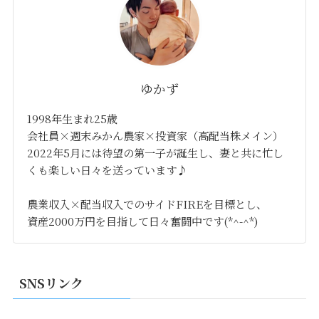
ゆかず
1998年生まれ25歳
会社員×週末みかん農家×投資家（高配当株メイン）
2022年5月には待望の第一子が誕生し、妻と共に忙し
くも楽しい日々を送っています♪
農業収入×配当収入でのサイドFIREを目標とし、
資産2000万円を目指して日々奮闘中です(*^-^*)
SNSリンク